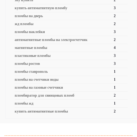
зпу купить
2
купить антимагнитную пломбу
3
пломбы на дверь
2
жд пломбы
2
пломбы наклейки
3
антимагнитные пломбы на электросчетчик
2
магнитные пломбы
4
пластиковые пломбы
3
пломбы ростов
3
пломбы ставрополь
1
пломбы на счетчики воды
1
пломбы на газовые счетчики
1
пломбиратор для свинцовых пломб
2
пломбы жд
1
купить антимагнитные пломбы
2