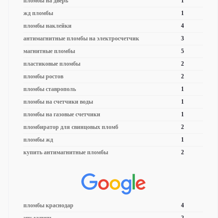
пломбы на дверь
1
жд пломбы
1
пломбы наклейки
4
антимагнитные пломбы на электросчетчик
3
магнитные пломбы
5
пластиковые пломбы
2
пломбы ростов
2
пломбы ставрополь
1
пломбы на счетчики воды
1
пломбы на газовые счетчики
1
пломбиратор для свинцовых пломб
2
пломбы жд
1
купить антимагнитные пломбы
2
пломбы краснодар
4